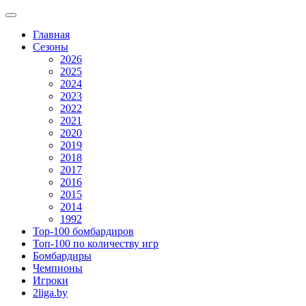
Главная
Сезоны
2026
2025
2024
2023
2022
2021
2020
2019
2018
2017
2016
2015
2014
1992
Top-100 бомбардиров
Топ-100 по количеству игр
Бомбардиры
Чемпионы
Игроки
2liga.by