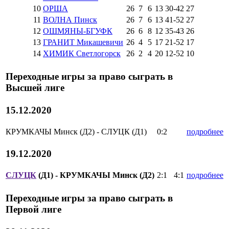
10
ОРША
26
7
6
13
30
-
42
27
11
ВОЛНА Пинск
26
7
6
13
41
-
52
27
12
ОШМЯНЫ-БГУФК
26
6
8
12
35
-
43
26
13
ГРАНИТ Микашевичи
26
4
5
17
21
-
52
17
14
ХИМИК Светлогорск
26
2
4
20
12
-
52
10
Переходные игры за право сыграть в
Высшей лиге
15.12.2020
КРУМКАЧЫ Минск (Д2) - СЛУЦК (Д1)
0:2
подробнее
19.12.2020
СЛУЦК
(Д1) - КРУМКАЧЫ Минск (Д2)
2:1
4:1
подробнее
Переходные игры за право сыграть в
Первой лиге