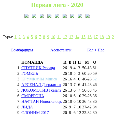
Первая лига - 2020
Туры:
1
2
3
4
5
6
7
8
9
10
11
12
13
14
15
16
17
18
19
2
Бомбардиры
Ассистенты
Гол + Пас
КОМАНДА
И
В
Н
П
М
О
1
СПУТНИК Речица
26
19
4
3
50
-
18
61
2
ГОМЕЛЬ
26
18
5
3
60
-
20
59
3
КРУМКАЧЫ Минск
26
16
4
6
46
-
28
52
4
АРСЕНАЛ Дзержинск
26
13
7
6
41
-
28
46
5
ЛОКОМОТИВ Гомель
26
13
6
7
56
-
38
45
6
СМОРГОНЬ
26
10
6
10
29
-
26
36
7
НАФТАН Новополоцк
26
10
6
10
36
-
43
36
8
ЛИДА
26
9
7
10
37
-
42
34
9
СЛОНИМ 2017
26
8
6
12
22
-
32
30