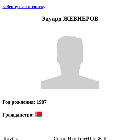
< Вернуться к списку
Эдуард ЖЕВНЕРОВ
Год рождения: 1987
Гражданство:
Клубы
Сезон
Игр
Гол+Пас
Ж
К