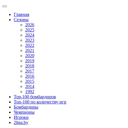
Главная
Сезоны
2026
2025
2024
2023
2022
2021
2020
2019
2018
2017
2016
2015
2014
1992
Top-100 бомбардиров
Топ-100 по количеству игр
Бомбардиры
Чемпионы
Игроки
2liga.by