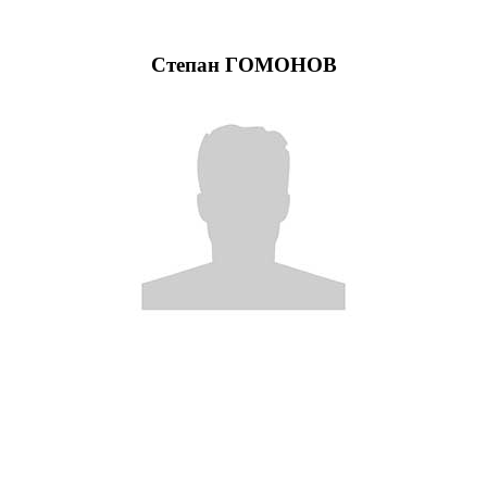
Степан ГОМОНОВ