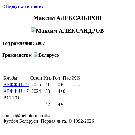
< Вернуться к списку
Максим АЛЕКСАНДРОВ
Год рождения: 2007
Гражданство:
Клубы
Сезон
Игр
Гол+Пас
Ж
К
АБФФ U-19
2025
9
0+1
-
-
АБФФ U-17
2024
33
4+0
-
-
ВСЕГО:
42
4+1
-
-
contact@belminor.football
Футбол Беларуси. Первая лига. © 1992-
2026