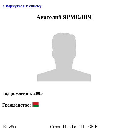
< Вернуться к списку
Анатолий ЯРМОЛИЧ
Год рождения: 2005
Гражданство:
Клубы
Сезон
Игр
Гол+Пас
Ж
К