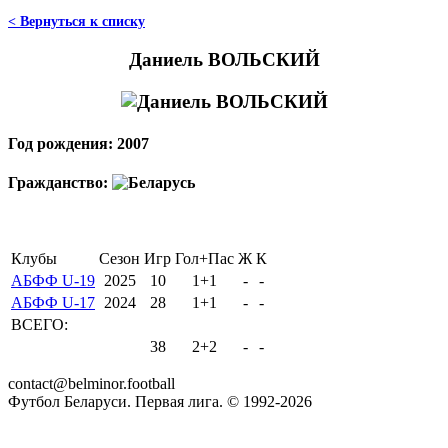
< Вернуться к списку
Даниель ВОЛЬСКИЙ
Год рождения: 2007
Гражданство:
Клубы
Сезон
Игр
Гол+Пас
Ж
К
АБФФ U-19
2025
10
1+1
-
-
АБФФ U-17
2024
28
1+1
-
-
ВСЕГО:
38
2+2
-
-
contact@belminor.football
Футбол Беларуси. Первая лига. © 1992-
2026