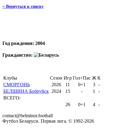
< Вернуться к списку
Год рождения: 2004
Гражданство:
Клубы
Сезон
Игр
Гол+Пас
Ж
К
СМОРГОНЬ
2026
11
0+1
3
-
БЕЛШИНА Бобруйск
2024
15
-
1
-
ВСЕГО:
26
0+1
4
-
contact@belminor.football
Футбол Беларуси. Первая лига. © 1992-
2026