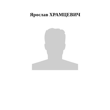
Ярослав ХРАМЦЕВИЧ