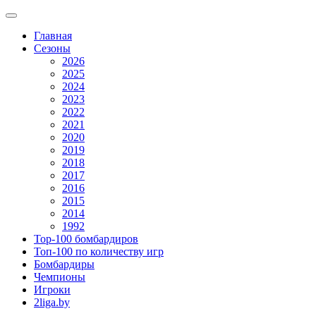
Главная
Сезоны
2026
2025
2024
2023
2022
2021
2020
2019
2018
2017
2016
2015
2014
1992
Top-100 бомбардиров
Топ-100 по количеству игр
Бомбардиры
Чемпионы
Игроки
2liga.by