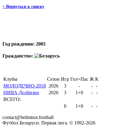
< Вернуться к списку
Год рождения: 2005
Гражданство:
Клубы
Сезон
Игр
Гол+Пас
Ж
К
МОЛОДЕЧНО-2018
2026
3
-
-
-
НИВА Долбизно
2026
3
1+0
-
-
ВСЕГО:
6
1+0
-
-
contact@belminor.football
Футбол Беларуси. Первая лига. © 1992-
2026