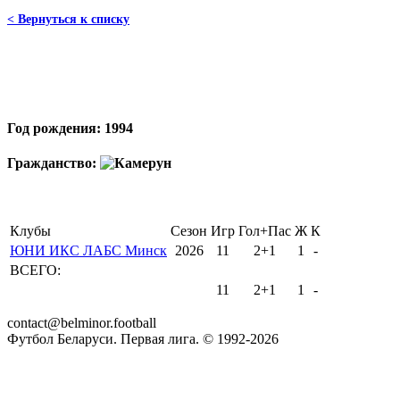
< Вернуться к списку
Год рождения: 1994
Гражданство:
Клубы
Сезон
Игр
Гол+Пас
Ж
К
ЮНИ ИКС ЛАБС Минск
2026
11
2+1
1
-
ВСЕГО:
11
2+1
1
-
contact@belminor.football
Футбол Беларуси. Первая лига. © 1992-
2026