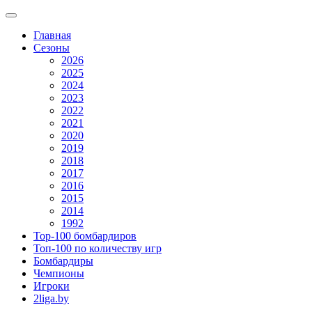
Главная
Сезоны
2026
2025
2024
2023
2022
2021
2020
2019
2018
2017
2016
2015
2014
1992
Top-100 бомбардиров
Топ-100 по количеству игр
Бомбардиры
Чемпионы
Игроки
2liga.by