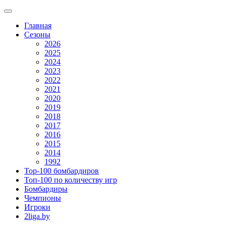
Главная
Сезоны
2026
2025
2024
2023
2022
2021
2020
2019
2018
2017
2016
2015
2014
1992
Top-100 бомбардиров
Топ-100 по количеству игр
Бомбардиры
Чемпионы
Игроки
2liga.by