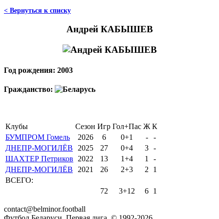
< Вернуться к списку
Андрей КАБЫШЕВ
Год рождения: 2003
Гражданство:
Клубы
Сезон
Игр
Гол+Пас
Ж
К
БУМПРОМ Гомель
2026
6
0+1
-
-
ДНЕПР-МОГИЛЁВ
2025
27
0+4
3
-
ШАХТЕР Петриков
2022
13
1+4
1
-
ДНЕПР-МОГИЛЁВ
2021
26
2+3
2
1
ВСЕГО:
72
3+12
6
1
contact@belminor.football
Футбол Беларуси. Первая лига. © 1992-
2026