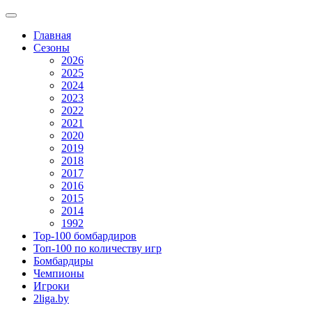
Главная
Сезоны
2026
2025
2024
2023
2022
2021
2020
2019
2018
2017
2016
2015
2014
1992
Top-100 бомбардиров
Топ-100 по количеству игр
Бомбардиры
Чемпионы
Игроки
2liga.by