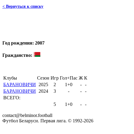
< Вернуться к списку
Год рождения: 2007
Гражданство:
Клубы
Сезон
Игр
Гол+Пас
Ж
К
БАРАНОВИЧИ
2025
2
1+0
-
-
БАРАНОВИЧИ
2024
3
-
-
-
ВСЕГО:
5
1+0
-
-
contact@belminor.football
Футбол Беларуси. Первая лига. © 1992-
2026