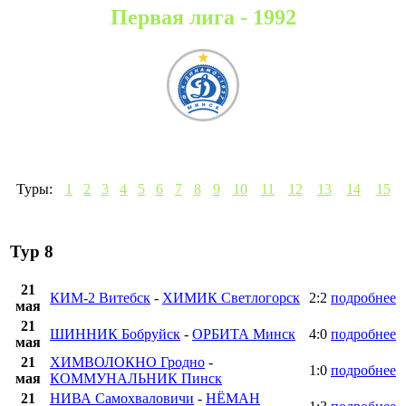
Первая лига - 1992
Туры:
1
2
3
4
5
6
7
8
9
10
11
12
13
14
15
Тур 8
21
КИМ-2 Витебск
-
ХИМИК Светлогорск
2:2
подробнее
мая
21
ШИННИК Бобруйск
-
ОРБИТА Минск
4:0
подробнее
мая
21
ХИМВОЛОКНО Гродно
-
1:0
подробнее
мая
КОММУНАЛЬНИК Пинск
21
НИВА Самохваловичи
-
НЁМАН