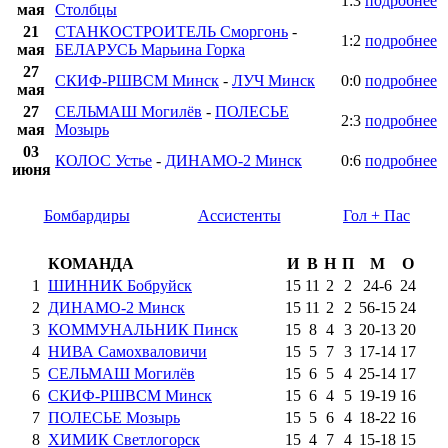
1:3
подробнее
мая
Столбцы
21
СТАНКОСТРОИТЕЛЬ Сморгонь
-
1:2
подробнее
мая
БЕЛАРУСЬ Марьина Горка
27
СКИФ-РШВСМ Минск
-
ЛУЧ Минск
0:0
подробнее
мая
27
СЕЛЬМАШ Могилёв
-
ПОЛЕСЬЕ
2:3
подробнее
мая
Мозырь
03
КОЛОС Устье
-
ДИНАМО-2 Минск
0:6
подробнее
июня
Бомбардиры
Ассистенты
Гол + Пас
КОМАНДА
И
В
Н
П
М
О
1
ШИННИК Бобруйск
15
11
2
2
24
-
6
24
2
ДИНАМО-2 Минск
15
11
2
2
56
-
15
24
3
КОММУНАЛЬНИК Пинск
15
8
4
3
20
-
13
20
4
НИВА Самохваловичи
15
5
7
3
17
-
14
17
5
СЕЛЬМАШ Могилёв
15
6
5
4
25
-
14
17
6
СКИФ-РШВСМ Минск
15
6
4
5
19
-
19
16
7
ПОЛЕСЬЕ Мозырь
15
5
6
4
18
-
22
16
8
ХИМИК Светлогорск
15
4
7
4
15
-
18
15