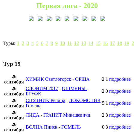
Первая лига - 2020
Туры:
1
2
3
4
5
6
7
8
9
10
11
12
13
14
15
16
17
18
19
2
Тур 19
26
ХИМИК Светлогорск
-
ОРША
2:1
подробнее
сентября
26
СЛОНИМ 2017
-
ОШМЯНЫ-
2:0
подробнее
сентября
БГУФК
26
СПУТНИК Речица
-
ЛОКОМОТИВ
5:1
подробнее
сентября
Гомель
26
ЛИДА
-
ГРАНИТ Микашевичи
2:3
подробнее
сентября
26
ВОЛНА Пинск
-
ГОМЕЛЬ
0:3
подробнее
сентября