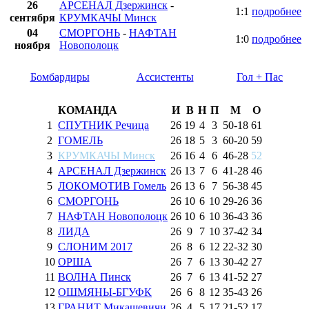
26
АРСЕНАЛ Дзержинск
-
1:1
подробнее
сентября
КРУМКАЧЫ Минск
04
СМОРГОНЬ
-
НАФТАН
1:0
подробнее
ноября
Новополоцк
Бомбардиры
Ассистенты
Гол + Пас
КОМАНДА
И
В
Н
П
М
О
1
СПУТНИК Речица
26
19
4
3
50
-
18
61
2
ГОМЕЛЬ
26
18
5
3
60
-
20
59
3
КРУМКАЧЫ Минск
26
16
4
6
46
-
28
52
4
АРСЕНАЛ Дзержинск
26
13
7
6
41
-
28
46
5
ЛОКОМОТИВ Гомель
26
13
6
7
56
-
38
45
6
СМОРГОНЬ
26
10
6
10
29
-
26
36
7
НАФТАН Новополоцк
26
10
6
10
36
-
43
36
8
ЛИДА
26
9
7
10
37
-
42
34
9
СЛОНИМ 2017
26
8
6
12
22
-
32
30
10
ОРША
26
7
6
13
30
-
42
27
11
ВОЛНА Пинск
26
7
6
13
41
-
52
27
12
ОШМЯНЫ-БГУФК
26
6
8
12
35
-
43
26
13
ГРАНИТ Микашевичи
26
4
5
17
21
-
52
17