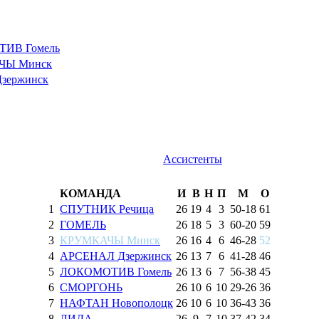
ИВ Гомель
ЧЫ Минск
зержинск
Ассистенты
КОМАНДА
И
В
Н
П
М
О
1
СПУТНИК Речица
26
19
4
3
50
-
18
61
2
ГОМЕЛЬ
26
18
5
3
60
-
20
59
3
КРУМКАЧЫ Минск
26
16
4
6
46
-
28
52
4
АРСЕНАЛ Дзержинск
26
13
7
6
41
-
28
46
5
ЛОКОМОТИВ Гомель
26
13
6
7
56
-
38
45
6
СМОРГОНЬ
26
10
6
10
29
-
26
36
7
НАФТАН Новополоцк
26
10
6
10
36
-
43
36
8
ЛИДА
26
9
7
10
37
-
42
34