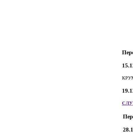
Пер
15.1
КРУМ
19.1
СЛУ
Пер
28.