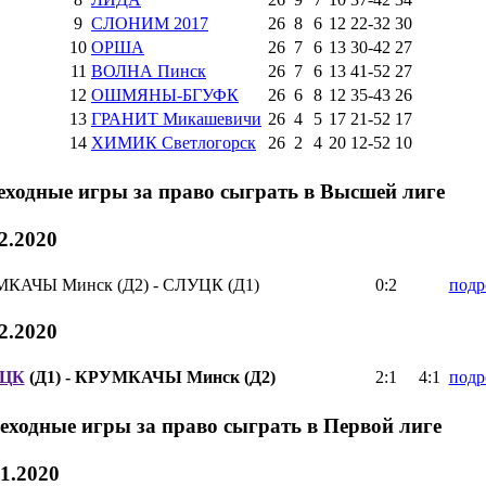
9
СЛОНИМ 2017
26
8
6
12
22
-
32
30
10
ОРША
26
7
6
13
30
-
42
27
11
ВОЛНА Пинск
26
7
6
13
41
-
52
27
12
ОШМЯНЫ-БГУФК
26
6
8
12
35
-
43
26
13
ГРАНИТ Микашевичи
26
4
5
17
21
-
52
17
14
ХИМИК Светлогорск
26
2
4
20
12
-
52
10
еходные игры за право сыграть в Высшей лиге
2.2020
КАЧЫ Минск (Д2) - СЛУЦК (Д1)
0:2
подр
2.2020
ЦК
(Д1) - КРУМКАЧЫ Минск (Д2)
2:1
4:1
подр
еходные игры за право сыграть в Первой лиге
11.2020