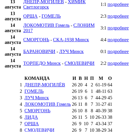
13
ДНЕПР-МОГИЛЁВ
-
ХИМИК
1:1
подробнее
августа
Светлогорск
13
ОРША
-
ГОМЕЛЬ
2:3
подробнее
августа
14
ЛОКОМОТИВ Гомель
-
СЛОНИМ
3:1
подробнее
августа
2017
14
СМОРГОНЬ
-
СКА-1938 Минск
4:4
подробнее
августа
14
БАРАНОВИЧИ
-
ЛУЧ Минск
0:1
подробнее
августа
14
ТОРПЕДО Минск
-
СМОЛЕВИЧИ
2:2
подробнее
августа
КОМАНДА
И
В
Н
П
М
О
1
ДНЕПР-МОГИЛЁВ
26
20
4
2
61
-
19
64
2
ГОМЕЛЬ
26
19
6
1
48
-
11
63
3
ЛУЧ Минск
26
13
6
7
44
-
29
45
4
ЛОКОМОТИВ Гомель
26
11
8
7
31
-
27
41
5
СМОРГОНЬ
26
10
8
8
40
-
39
38
6
ЛИДА
26
11
5
10
26
-
33
38
7
ОРША
26
9
10
7
43
-
34
37
8
СМОЛЕВИЧИ
26
9
7
10
38
-
29
34