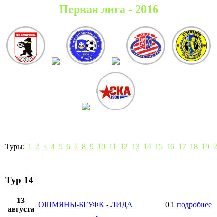
Первая лига - 2016
Туры:
1
2
3
4
5
6
7
8
9
10
11
12
13
14
15
16
17
18
19
2
Тур 14
13
ОШМЯНЫ-БГУФК
-
ЛИДА
0:1
подробнее
августа