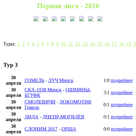
Первая лига - 2016
Туры:
1
2
3
4
5
6
7
8
9
10
11
12
13
14
15
16
17
18
19
2
Тур 3
30
ГОМЕЛЬ
-
ЛУЧ Минск
1:0
подробнее
апреля
30
СКА-1938 Минск
-
ОШМЯНЫ-
3:1
подробнее
апреля
БГУФК
30
СМОЛЕВИЧИ
-
ЛОКОМОТИВ
0:1
подробнее
апреля
Гомель
30
ЛИДА
-
ДНЕПР-МОГИЛЁВ
0:1
подробнее
апреля
30
СЛОНИМ 2017
-
ОРША
0:0
подробнее
апреля