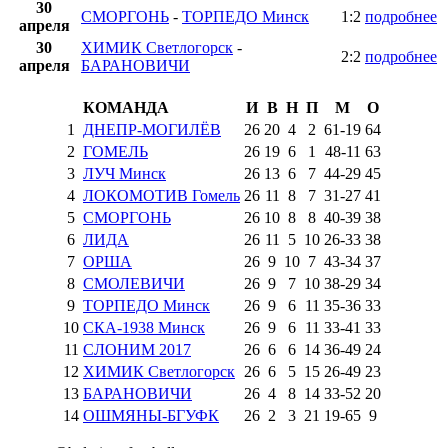
30
СМОРГОНЬ
-
ТОРПЕДО Минск
1:2
подробнее
апреля
30
ХИМИК Светлогорск
-
2:2
подробнее
апреля
БАРАНОВИЧИ
КОМАНДА
И
В
Н
П
М
О
1
ДНЕПР-МОГИЛЁВ
26
20
4
2
61
-
19
64
2
ГОМЕЛЬ
26
19
6
1
48
-
11
63
3
ЛУЧ Минск
26
13
6
7
44
-
29
45
4
ЛОКОМОТИВ Гомель
26
11
8
7
31
-
27
41
5
СМОРГОНЬ
26
10
8
8
40
-
39
38
6
ЛИДА
26
11
5
10
26
-
33
38
7
ОРША
26
9
10
7
43
-
34
37
8
СМОЛЕВИЧИ
26
9
7
10
38
-
29
34
9
ТОРПЕДО Минск
26
9
6
11
35
-
36
33
10
СКА-1938 Минск
26
9
6
11
33
-
41
33
11
СЛОНИМ 2017
26
6
6
14
36
-
49
24
12
ХИМИК Светлогорск
26
6
5
15
26
-
49
23
13
БАРАНОВИЧИ
26
4
8
14
33
-
52
20
14
ОШМЯНЫ-БГУФК
26
2
3
21
19
-
65
9