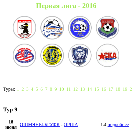
Первая лига - 2016
Туры:
1
2
3
4
5
6
7
8
9
10
11
12
13
14
15
16
17
18
19
2
Тур 9
18
ОШМЯНЫ-БГУФК
-
ОРША
1:4
подробнее
июня