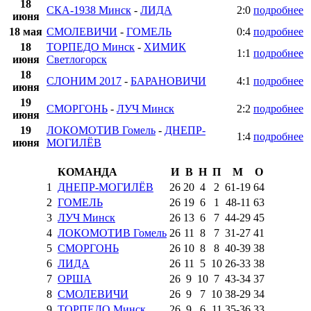
18
СКА-1938 Минск
-
ЛИДА
2:0
подробнее
июня
18 мая
СМОЛЕВИЧИ
-
ГОМЕЛЬ
0:4
подробнее
18
ТОРПЕДО Минск
-
ХИМИК
1:1
подробнее
июня
Светлогорск
18
СЛОНИМ 2017
-
БАРАНОВИЧИ
4:1
подробнее
июня
19
СМОРГОНЬ
-
ЛУЧ Минск
2:2
подробнее
июня
19
ЛОКОМОТИВ Гомель
-
ДНЕПР-
1:4
подробнее
июня
МОГИЛЁВ
КОМАНДА
И
В
Н
П
М
О
1
ДНЕПР-МОГИЛЁВ
26
20
4
2
61
-
19
64
2
ГОМЕЛЬ
26
19
6
1
48
-
11
63
3
ЛУЧ Минск
26
13
6
7
44
-
29
45
4
ЛОКОМОТИВ Гомель
26
11
8
7
31
-
27
41
5
СМОРГОНЬ
26
10
8
8
40
-
39
38
6
ЛИДА
26
11
5
10
26
-
33
38
7
ОРША
26
9
10
7
43
-
34
37
8
СМОЛЕВИЧИ
26
9
7
10
38
-
29
34
9
ТОРПЕДО Минск
26
9
6
11
35
-
36
33