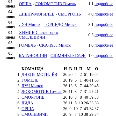
04
ОРША
-
ЛОКОМОТИВ Гомель
1:1
подробнее
июня
04
ДНЕПР-МОГИЛЁВ
-
СМОРГОНЬ
4:0
подробнее
июня
04
ЛУЧ Минск
-
ТОРПЕДО Минск
3:1
подробнее
июня
04
ХИМИК Светлогорск
-
0:3
подробнее
июня
СМОЛЕВИЧИ
05
ГОМЕЛЬ
-
СКА-1938 Минск
1:0
подробнее
июня
05
БАРАНОВИЧИ
-
ОШМЯНЫ-БГУФК
1:0
подробнее
июня
КОМАНДА
И
В
Н
П
М
О
1
ДНЕПР-МОГИЛЁВ
26
20
4
2
61
-
19
64
2
ГОМЕЛЬ
26
19
6
1
48
-
11
63
3
ЛУЧ Минск
26
13
6
7
44
-
29
45
4
ЛОКОМОТИВ Гомель
26
11
8
7
31
-
27
41
5
СМОРГОНЬ
26
10
8
8
40
-
39
38
6
ЛИДА
26
11
5
10
26
-
33
38
7
ОРША
26
9
10
7
43
-
34
37
8
СМОЛЕВИЧИ
26
9
7
10
38
-
29
34