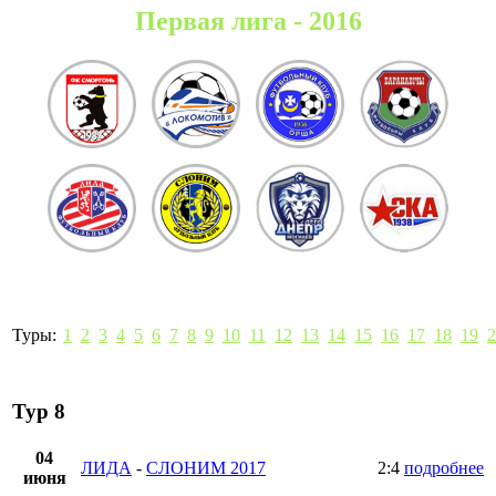
Первая лига - 2016
Туры:
1
2
3
4
5
6
7
8
9
10
11
12
13
14
15
16
17
18
19
2
Тур 8
04
ЛИДА
-
СЛОНИМ 2017
2:4
подробнее
июня