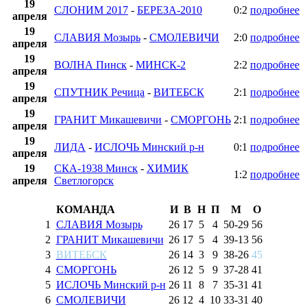
19
СЛОНИМ 2017
-
БЕРЕЗА-2010
0:2
подробнее
апреля
19
СЛАВИЯ Мозырь
-
СМОЛЕВИЧИ
2:0
подробнее
апреля
19
ВОЛНА Пинск
-
МИНСК-2
2:2
подробнее
апреля
19
СПУТНИК Речица
-
ВИТЕБСК
2:1
подробнее
апреля
19
ГРАНИТ Микашевичи
-
СМОРГОНЬ
2:1
подробнее
апреля
19
ЛИДА
-
ИСЛОЧЬ Минский р-н
0:1
подробнее
апреля
19
СКА-1938 Минск
-
ХИМИК
1:2
подробнее
апреля
Светлогорск
КОМАНДА
И
В
Н
П
М
О
1
СЛАВИЯ Мозырь
26
17
5
4
50
-
29
56
2
ГРАНИТ Микашевичи
26
17
5
4
39
-
13
56
3
ВИТЕБСК
26
14
3
9
38
-
26
45
4
СМОРГОНЬ
26
12
5
9
37
-
28
41
5
ИСЛОЧЬ Минский р-н
26
11
8
7
35
-
31
41
6
СМОЛЕВИЧИ
26
12
4
10
33
-
31
40