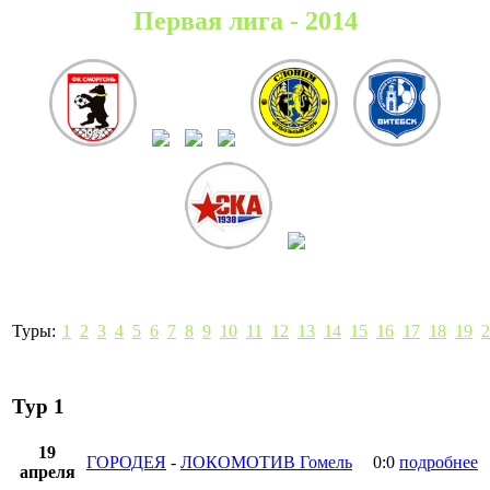
Первая лига - 2014
Туры:
1
2
3
4
5
6
7
8
9
10
11
12
13
14
15
16
17
18
19
2
Тур 1
19
ГОРОДЕЯ
-
ЛОКОМОТИВ Гомель
0:0
подробнее
апреля