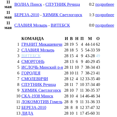
11
ВОЛНА Пинск
-
СПУТНИК Речица
0:2
подробнее
мая
11
БЕРЕЗА-2010
-
ХИМИК Светлогорск
1:3
подробнее
мая
11
СЛАВИЯ Мозырь
-
ВИТЕБСК
0:0
подробнее
мая
КОМАНДА
И
В
Н
П
М
О
1
ГРАНИТ Микашевичи
28
19
5
4
44
-
14
62
2
СЛАВИЯ Мозырь
28
18
5
5
54
-
33
59
3
ВИТЕБСК
28
15
4
9
43
-
28
49
4
СМОРГОНЬ
28
13
6
9
40
-
29
45
5
ИСЛОЧЬ Минский р-н
28
11
10
7
38
-
34
43
6
ГОРОДЕЯ
28
10
11
7
38
-
23
41
7
СМОЛЕВИЧИ
28
12
4
12
33
-
35
40
8
СПУТНИК Речица
28
11
7
10
37
-
34
40
9
ХИМИК Светлогорск
28
10
7
11
30
-
35
37
10
СКА-1938 Минск
28
10
4
14
46
-
46
34
11
ЛОКОМОТИВ Гомель
28
8
9
11
31
-
36
33
12
БЕРЕЗА-2010
28
8
8
12
37
-
47
32
13
ЛИДА
28
10
1
17
45
-
60
31