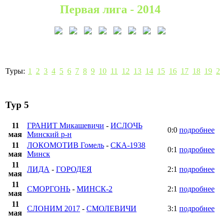
Первая лига - 2014
Туры:
1
2
3
4
5
6
7
8
9
10
11
12
13
14
15
16
17
18
19
2
Тур 5
11
ГРАНИТ Микашевичи
-
ИСЛОЧЬ
0:0
подробнее
мая
Минский р-н
11
ЛОКОМОТИВ Гомель
-
СКА-1938
0:1
подробнее
мая
Минск
11
ЛИДА
-
ГОРОДЕЯ
2:1
подробнее
мая
11
СМОРГОНЬ
-
МИНСК-2
2:1
подробнее
мая
11
СЛОНИМ 2017
-
СМОЛЕВИЧИ
3:1
подробнее
мая