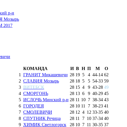
ий р-н
 Мозырь
 2017
вичи
КОМАНДА
И
В
Н
П
М
О
1
ГРАНИТ Микашевичи
28
19
5
4
44
-
14
62
2
СЛАВИЯ Мозырь
28
18
5
5
54
-
33
59
3
ВИТЕБСК
28
15
4
9
43
-
28
49
4
СМОРГОНЬ
28
13
6
9
40
-
29
45
5
ИСЛОЧЬ Минский р-н
28
11
10
7
38
-
34
43
6
ГОРОДЕЯ
28
10
11
7
38
-
23
41
7
СМОЛЕВИЧИ
28
12
4
12
33
-
35
40
8
СПУТНИК Речица
28
11
7
10
37
-
34
40
9
ХИМИК Светлогорск
28
10
7
11
30
-
35
37