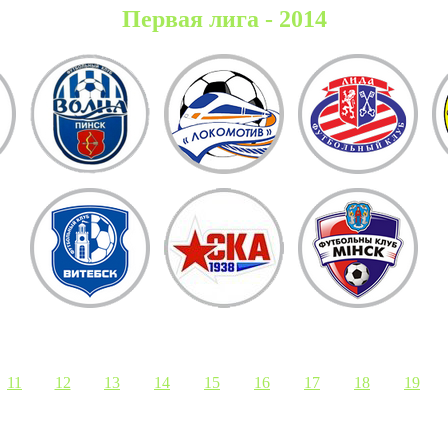
Первая лига - 2014
11
12
13
14
15
16
17
18
19