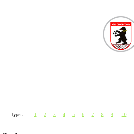
Туры:
1
2
3
4
5
6
7
8
9
10