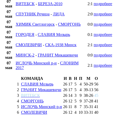
07
ВИТЕБСК
-
БЕРЕЗА-2010
2:1
подробнее
мая
07
СПУТНИК Речица
-
ЛИДА
2:0
подробнее
мая
07
ХИМИК Светлогорск
-
СМОРГОНЬ
0:0
подробнее
мая
07
ГОРОДЕЯ
-
СЛАВИЯ Мозырь
0:1
подробнее
мая
07
СМОЛЕВИЧИ
-
СКА-1938 Минск
2:1
подробнее
мая
07
МИНСК-2
-
ГРАНИТ Микашевичи
0:0
подробнее
мая
07
ИСЛОЧЬ Минский р-н
-
СЛОНИМ
2:1
подробнее
мая
2017
КОМАНДА
И
В
Н
П
М
О
1
СЛАВИЯ Мозырь
26
17
5
4
50
-
29
56
2
ГРАНИТ Микашевичи
26
17
5
4
39
-
13
56
3
ВИТЕБСК
26
14
3
9
38
-
26
45
4
СМОРГОНЬ
26
12
5
9
37
-
28
41
5
ИСЛОЧЬ Минский р-н
26
11
8
7
35
-
31
41
6
СМОЛЕВИЧИ
26
12
4
10
33
-
31
40