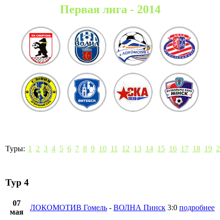
Первая лига - 2014
Туры:
1
2
3
4
5
6
7
8
9
10
11
12
13
14
15
16
17
18
19
2
Тур 4
07
ЛОКОМОТИВ Гомель
-
ВОЛНА Пинск
3:0
подробнее
мая