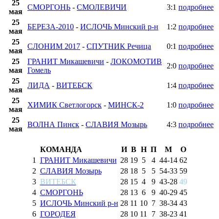
25
СМОРГОНЬ
-
СМОЛЕВИЧИ
3:1
подробнее
мая
25
БЕРЕЗА-2010
-
ИСЛОЧЬ Минский р-н
1:2
подробнее
мая
25
СЛОНИМ 2017
-
СПУТНИК Речица
0:1
подробнее
мая
25
ГРАНИТ Микашевичи
-
ЛОКОМОТИВ
2:0
подробнее
мая
Гомель
25
ЛИДА
-
ВИТЕБСК
1:4
подробнее
мая
25
ХИМИК Светлогорск
-
МИНСК-2
1:0
подробнее
мая
25
ВОЛНА Пинск
-
СЛАВИЯ Мозырь
4:3
подробнее
мая
КОМАНДА
И
В
Н
П
М
О
1
ГРАНИТ Микашевичи
28
19
5
4
44
-
14
62
2
СЛАВИЯ Мозырь
28
18
5
5
54
-
33
59
3
ВИТЕБСК
28
15
4
9
43
-
28
49
4
СМОРГОНЬ
28
13
6
9
40
-
29
45
5
ИСЛОЧЬ Минский р-н
28
11
10
7
38
-
34
43
6
ГОРОДЕЯ
28
10
11
7
38
-
23
41