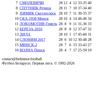
7
СМОЛЕВИЧИ
28
12
4
12
33
-
35
40
8
СПУТНИК Речица
28
11
7
10
37
-
34
40
9
ХИМИК Светлогорск
28
10
7
11
30
-
35
37
10
СКА-1938 Минск
28
10
4
14
46
-
46
34
11
ЛОКОМОТИВ Гомель
28
8
9
11
31
-
36
33
12
БЕРЕЗА-2010
28
8
8
12
37
-
47
32
13
ЛИДА
28
10
1
17
45
-
60
31
14
СЛОНИМ 2017
28
6
10
12
30
-
48
28
15
МИНСК-2
28
7
6
15
33
-
43
27
16
ВОЛНА Пинск
28
4
7
17
25
-
59
19
contact@belminor.football
Футбол Беларуси. Первая лига. © 1992-
2026