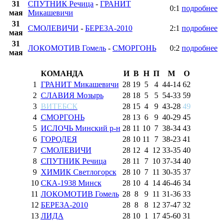
31
СПУТНИК Речица
-
ГРАНИТ
0:1
подробнее
мая
Микашевичи
31
СМОЛЕВИЧИ
-
БЕРЕЗА-2010
2:1
подробнее
мая
31
ЛОКОМОТИВ Гомель
-
СМОРГОНЬ
0:2
подробнее
мая
КОМАНДА
И
В
Н
П
М
О
1
ГРАНИТ Микашевичи
28
19
5
4
44
-
14
62
2
СЛАВИЯ Мозырь
28
18
5
5
54
-
33
59
3
ВИТЕБСК
28
15
4
9
43
-
28
49
4
СМОРГОНЬ
28
13
6
9
40
-
29
45
5
ИСЛОЧЬ Минский р-н
28
11
10
7
38
-
34
43
6
ГОРОДЕЯ
28
10
11
7
38
-
23
41
7
СМОЛЕВИЧИ
28
12
4
12
33
-
35
40
8
СПУТНИК Речица
28
11
7
10
37
-
34
40
9
ХИМИК Светлогорск
28
10
7
11
30
-
35
37
10
СКА-1938 Минск
28
10
4
14
46
-
46
34
11
ЛОКОМОТИВ Гомель
28
8
9
11
31
-
36
33
12
БЕРЕЗА-2010
28
8
8
12
37
-
47
32
13
ЛИДА
28
10
1
17
45
-
60
31