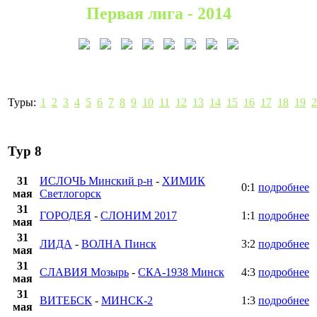
Первая лига - 2014
Туры:
1
2
3
4
5
6
7
8
9
10
11
12
13
14
15
16
17
18
19
2
Тур 8
31
ИСЛОЧЬ Минский р-н
-
ХИМИК
0:1
подробнее
мая
Светлогорск
31
ГОРОДЕЯ
-
СЛОНИМ 2017
1:1
подробнее
мая
31
ЛИДА
-
ВОЛНА Пинск
3:2
подробнее
мая
31
СЛАВИЯ Мозырь
-
СКА-1938 Минск
4:3
подробнее
мая
31
ВИТЕБСК
-
МИНСК-2
1:3
подробнее
мая