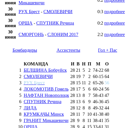
0:2
подробнее
июня
Микашевичи
30
РУХ Брест
-
СМОЛЕВИЧИ
0:3
подробнее
июня
30
ОРША
-
СПУТНИК Речица
0:2
подробнее
июня
30
СМОРГОНЬ
-
СЛОНИМ 2017
2:2
подробнее
июня
Бомбардиры
Ассистенты
Гол + Пас
КОМАНДА
И
В
Н
П
М
О
1
БЕЛШИНА Бобруйск
28
21
5
2
74
-
22
68
2
СМОЛЕВИЧИ
28
19
7
2
60
-
15
64
3
РУХ Брест
28
15
11
2
65
-
26
56
4
ЛОКОМОТИВ Гомель
28
17
5
6
60
-
24
56
5
НАФТАН Новополоцк
28
13
8
7
58
-
43
47
6
СПУТНИК Речица
28
13
6
9
46
-
36
45
7
ЛИДА
28
12
8
8
49
-
32
44
8
КРУМКАЧЫ Минск
28
11
7
10
41
-
38
40
9
ГРАНИТ Микашевичи
28
9
8
11
38
-
41
35
10
ОРША
28
9
4
15
33
-
61
31