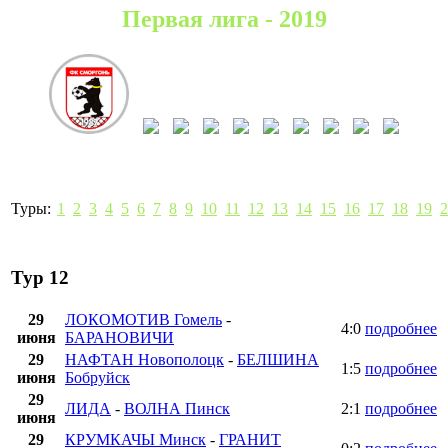
Первая лига - 2019
Туры:
1
2
3
4
5
6
7
8
9
10
11
12
13
14
15
16
17
18
19
2
Тур 12
29
ЛОКОМОТИВ Гомель
-
4:0
подробнее
июня
БАРАНОВИЧИ
29
НАФТАН Новополоцк
-
БЕЛШИНА
1:5
подробнее
июня
Бобруйск
29
ЛИДА
-
ВОЛНА Пинск
2:1
подробнее
июня
29
КРУМКАЧЫ Минск
-
ГРАНИТ