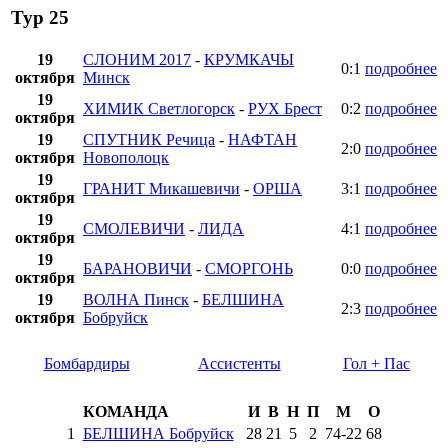
Тур 25
19
СЛОНИМ 2017
-
КРУМКАЧЫ
0:1
подробнее
октября
Минск
19
ХИМИК Светлогорск
-
РУХ Брест
0:2
подробнее
октября
19
СПУТНИК Речица
-
НАФТАН
2:0
подробнее
октября
Новополоцк
19
ГРАНИТ Микашевичи
-
ОРША
3:1
подробнее
октября
19
СМОЛЕВИЧИ
-
ЛИДА
4:1
подробнее
октября
19
БАРАНОВИЧИ
-
СМОРГОНЬ
0:0
подробнее
октября
19
ВОЛНА Пинск
-
БЕЛШИНА
2:3
подробнее
октября
Бобруйск
Бомбардиры
Ассистенты
Гол + Пас
КОМАНДА
И
В
Н
П
М
О
1
БЕЛШИНА Бобруйск
28
21
5
2
74
-
22
68