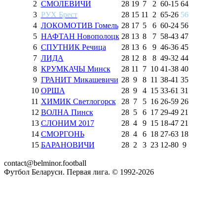
2
СМОЛЕВИЧИ
28
19
7
2
60
-
15
64
3
РУХ Брест
28
15
11
2
65
-
26
56
4
ЛОКОМОТИВ Гомель
28
17
5
6
60
-
24
56
5
НАФТАН Новополоцк
28
13
8
7
58
-
43
47
6
СПУТНИК Речица
28
13
6
9
46
-
36
45
7
ЛИДА
28
12
8
8
49
-
32
44
8
КРУМКАЧЫ Минск
28
11
7
10
41
-
38
40
9
ГРАНИТ Микашевичи
28
9
8
11
38
-
41
35
10
ОРША
28
9
4
15
33
-
61
31
11
ХИМИК Светлогорск
28
7
5
16
26
-
59
26
12
ВОЛНА Пинск
28
5
6
17
29
-
49
21
13
СЛОНИМ 2017
28
4
9
15
18
-
47
21
14
СМОРГОНЬ
28
4
6
18
27
-
63
18
15
БАРАНОВИЧИ
28
2
3
23
12
-
80
9
contact@belminor.football
Футбол Беларуси. Первая лига. © 1992-
2026