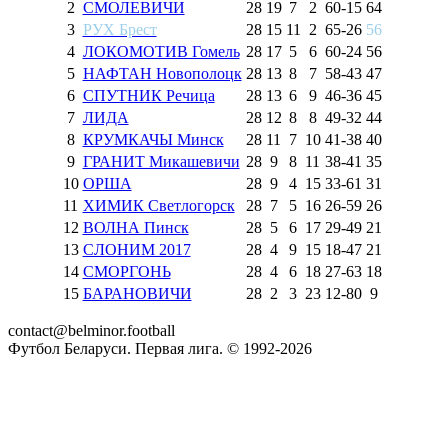
2
СМОЛЕВИЧИ
28
19
7
2
60
-
15
64
3
РУХ Брест
28
15
11
2
65
-
26
56
4
ЛОКОМОТИВ Гомель
28
17
5
6
60
-
24
56
5
НАФТАН Новополоцк
28
13
8
7
58
-
43
47
6
СПУТНИК Речица
28
13
6
9
46
-
36
45
7
ЛИДА
28
12
8
8
49
-
32
44
8
КРУМКАЧЫ Минск
28
11
7
10
41
-
38
40
9
ГРАНИТ Микашевичи
28
9
8
11
38
-
41
35
10
ОРША
28
9
4
15
33
-
61
31
11
ХИМИК Светлогорск
28
7
5
16
26
-
59
26
12
ВОЛНА Пинск
28
5
6
17
29
-
49
21
13
СЛОНИМ 2017
28
4
9
15
18
-
47
21
14
СМОРГОНЬ
28
4
6
18
27
-
63
18
15
БАРАНОВИЧИ
28
2
3
23
12
-
80
9
contact@belminor.football
Футбол Беларуси. Первая лига. © 1992-
2026