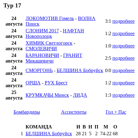
Тур 17
24
ЛОКОМОТИВ Гомель
-
ВОЛНА
3:1
подробнее
августа
Пинск
24
СЛОНИМ 2017
-
НАФТАН
1:2
подробнее
августа
Новополоцк
24
ХИМИК Светлогорск
-
1:0
подробнее
августа
СМОЛЕВИЧИ
24
БАРАНОВИЧИ
-
ГРАНИТ
2:5
подробнее
августа
Микашевичи
24
СМОРГОНЬ
-
БЕЛШИНА Бобруйск
0:0
подробнее
августа
24
ОРША
-
РУХ Брест
1:2
подробнее
августа
25
КРУМКАЧЫ Минск
-
ЛИДА
1:3
подробнее
августа
Бомбардиры
Ассистенты
Гол + Пас
КОМАНДА
И
В
Н
П
М
О
1
БЕЛШИНА Бобруйск
28
21
5
2
74
-
22
68