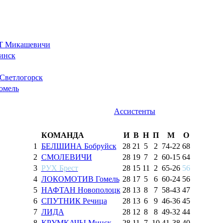
 Микашевичи
инск
ветлогорск
мель
Ассистенты
КОМАНДА
И
В
Н
П
М
О
1
БЕЛШИНА Бобруйск
28
21
5
2
74
-
22
68
2
СМОЛЕВИЧИ
28
19
7
2
60
-
15
64
3
РУХ Брест
28
15
11
2
65
-
26
56
4
ЛОКОМОТИВ Гомель
28
17
5
6
60
-
24
56
5
НАФТАН Новополоцк
28
13
8
7
58
-
43
47
6
СПУТНИК Речица
28
13
6
9
46
-
36
45
7
ЛИДА
28
12
8
8
49
-
32
44
8
КРУМКАЧЫ Минск
28
11
7
10
41
-
38
40