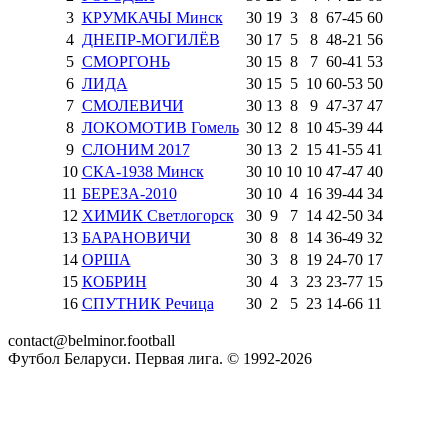
3
КРУМКАЧЫ Минск
30
19
3
8
67
-
45
60
4
ДНЕПР-МОГИЛЁВ
30
17
5
8
48
-
21
56
5
СМОРГОНЬ
30
15
8
7
60
-
41
53
6
ЛИДА
30
15
5
10
60
-
53
50
7
СМОЛЕВИЧИ
30
13
8
9
47
-
37
47
8
ЛОКОМОТИВ Гомель
30
12
8
10
45
-
39
44
9
СЛОНИМ 2017
30
13
2
15
41
-
55
41
10
СКА-1938 Минск
30
10
10
10
47
-
47
40
11
БЕРЕЗА-2010
30
10
4
16
39
-
44
34
12
ХИМИК Светлогорск
30
9
7
14
42
-
50
34
13
БАРАНОВИЧИ
30
8
8
14
36
-
49
32
14
ОРША
30
3
8
19
24
-
70
17
15
КОБРИН
30
4
3
23
23
-
77
15
16
СПУТНИК Речица
30
2
5
23
14
-
66
11
contact@belminor.football
Футбол Беларуси. Первая лига. © 1992-
2026