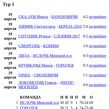
Тур 1
19
СКА-1938 Минск
-
БАРАНОВИЧИ
4:2
подробнее
апреля
19
ХИМИК Светлогорск
-
БЕРЕЗА-2010
2:4
подробнее
апреля
19
СПУТНИК Речица
-
СЛОНИМ 2017
0:2
подробнее
апреля
19
СМОРГОНЬ
-
КОБРИН
1:0
подробнее
апреля
19
ЛИДА
-
ИСЛОЧЬ Минский р-н
0:3
подробнее
апреля
19
КРУМКАЧЫ Минск
-
ГОРОДЕЯ
0:3
подробнее
апреля
19
ОРША
-
СМОЛЕВИЧИ
1:1
подробнее
апреля
19
ЛОКОМОТИВ Гомель
-
ДНЕПР-
0:0
подробнее
апреля
МОГИЛЁВ
КОМАНДА
И
В
Н
П
М
О
1
ИСЛОЧЬ Минский р-н
30
20
9
1
76
-
24
69
2
ГОРОДЕЯ
30
21
5
4
74
-
25
68