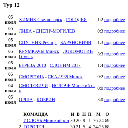
Тур 12
05
ХИМИК Светлогорск
-
ГОРОДЕЯ
1:2
подробнее
июля
05
ЛИДА
-
ДНЕПР-МОГИЛЁВ
0:3
подробнее
июля
05
СПУТНИК Речица
-
БАРАНОВИЧИ
1:3
подробнее
июля
05
КРУМКАЧЫ Минск
-
ЛОКОМОТИВ
8:3
подробнее
июля
Гомель
05
БЕРЕЗА-2010
-
СЛОНИМ 2017
1:4
подробнее
июля
05
СМОРГОНЬ
-
СКА-1938 Минск
0:2
подробнее
июля
04
СМОЛЕВИЧИ
-
ИСЛОЧЬ Минский р-
0:0
подробнее
июля
н
05
ОРША
-
КОБРИН
3:0
подробнее
июля
КОМАНДА
И
В
Н
П
М
О
1
ИСЛОЧЬ Минский р-н
30
20
9
1
76
-
24
69
2
ГОРОДЕЯ
30
21
5
4
74
-
25
68