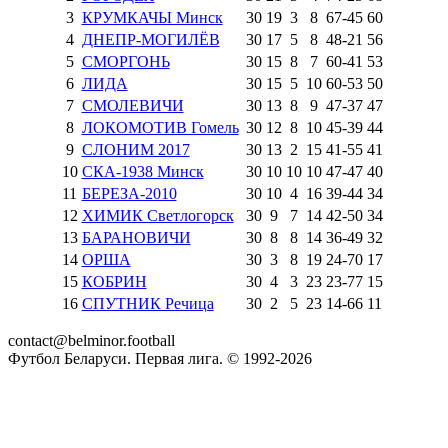
3
КРУМКАЧЫ Минск
30
19
3
8
67
-
45
60
4
ДНЕПР-МОГИЛЁВ
30
17
5
8
48
-
21
56
5
СМОРГОНЬ
30
15
8
7
60
-
41
53
6
ЛИДА
30
15
5
10
60
-
53
50
7
СМОЛЕВИЧИ
30
13
8
9
47
-
37
47
8
ЛОКОМОТИВ Гомель
30
12
8
10
45
-
39
44
9
СЛОНИМ 2017
30
13
2
15
41
-
55
41
10
СКА-1938 Минск
30
10
10
10
47
-
47
40
11
БЕРЕЗА-2010
30
10
4
16
39
-
44
34
12
ХИМИК Светлогорск
30
9
7
14
42
-
50
34
13
БАРАНОВИЧИ
30
8
8
14
36
-
49
32
14
ОРША
30
3
8
19
24
-
70
17
15
КОБРИН
30
4
3
23
23
-
77
15
16
СПУТНИК Речица
30
2
5
23
14
-
66
11
contact@belminor.football
Футбол Беларуси. Первая лига. © 1992-
2026