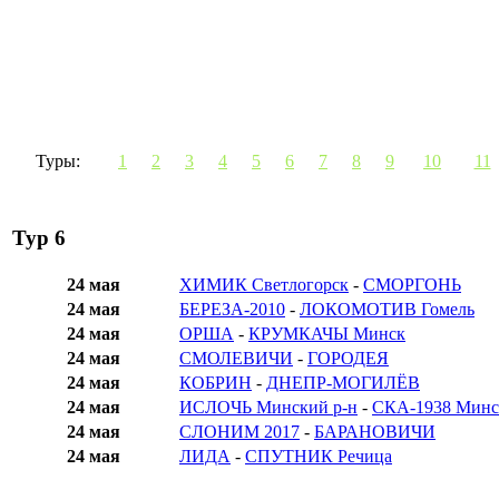
Туры:
1
2
3
4
5
6
7
8
9
10
11
Тур 6
24 мая
ХИМИК Светлогорск
-
СМОРГОНЬ
24 мая
БЕРЕЗА-2010
-
ЛОКОМОТИВ Гомель
24 мая
ОРША
-
КРУМКАЧЫ Минск
24 мая
СМОЛЕВИЧИ
-
ГОРОДЕЯ
24 мая
КОБРИН
-
ДНЕПР-МОГИЛЁВ
24 мая
ИСЛОЧЬ Минский р-н
-
СКА-1938 Минс
24 мая
СЛОНИМ 2017
-
БАРАНОВИЧИ
24 мая
ЛИДА
-
СПУТНИК Речица