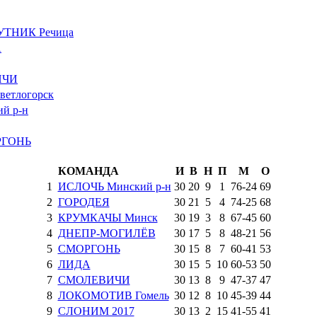
УТНИК Речица
А
ИЧИ
етлогорск
й р-н
ГОНЬ
КОМАНДА
И
В
Н
П
М
О
1
ИСЛОЧЬ Минский р-н
30
20
9
1
76
-
24
69
2
ГОРОДЕЯ
30
21
5
4
74
-
25
68
3
КРУМКАЧЫ Минск
30
19
3
8
67
-
45
60
4
ДНЕПР-МОГИЛЁВ
30
17
5
8
48
-
21
56
5
СМОРГОНЬ
30
15
8
7
60
-
41
53
6
ЛИДА
30
15
5
10
60
-
53
50
7
СМОЛЕВИЧИ
30
13
8
9
47
-
37
47
8
ЛОКОМОТИВ Гомель
30
12
8
10
45
-
39
44
9
СЛОНИМ 2017
30
13
2
15
41
-
55
41