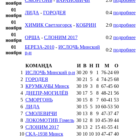
СМОРГОНЬ
-
БАРАНОВИЧИ
2:0
подробнее
ноября
01
ЛИДА
-
ГОРОДЕЯ
0:4
подробнее
ноября
01
ХИМИК Светлогорск
-
КОБРИН
2:0
подробнее
ноября
01
ОРША
-
СЛОНИМ 2017
0:2
подробнее
ноября
01
БЕРЕЗА-2010
-
ИСЛОЧЬ Минский
0:2
подробнее
ноября
р-н
КОМАНДА
И
В
Н
П
М
О
1
ИСЛОЧЬ Минский р-н
30
20
9
1
76
-
24
69
2
ГОРОДЕЯ
30
21
5
4
74
-
25
68
3
КРУМКАЧЫ Минск
30
19
3
8
67
-
45
60
4
ДНЕПР-МОГИЛЁВ
30
17
5
8
48
-
21
56
5
СМОРГОНЬ
30
15
8
7
60
-
41
53
6
ЛИДА
30
15
5
10
60
-
53
50
7
СМОЛЕВИЧИ
30
13
8
9
47
-
37
47
8
ЛОКОМОТИВ Гомель
30
12
8
10
45
-
39
44
9
СЛОНИМ 2017
30
13
2
15
41
-
55
41
10
СКА-1938 Минск
30
10
10
10
47
-
47
40