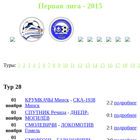
Первая лига - 2015
Туры:
1
2
3
4
5
6
7
8
9
10
11
12
13
14
15
16
17
18
19
2
Тур 28
01
КРУМКАЧЫ Минск
-
СКА-1938
2:2
подробнее
ноября
Минск
01
СПУТНИК Речица
-
ДНЕПР-
0:1
подробнее
ноября
МОГИЛЁВ
01
СМОЛЕВИЧИ
-
ЛОКОМОТИВ
2:1
подробнее
ноября
Гомель
01