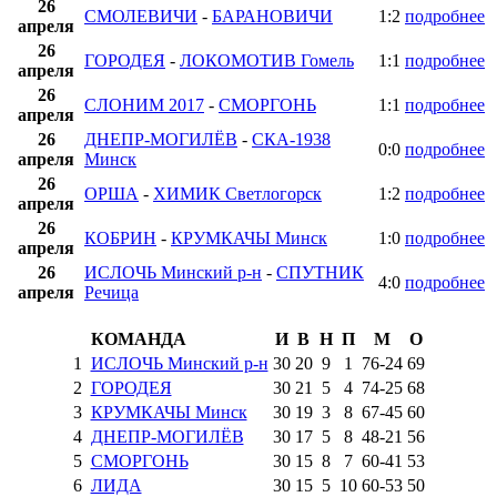
26
СМОЛЕВИЧИ
-
БАРАНОВИЧИ
1:2
подробнее
апреля
26
ГОРОДЕЯ
-
ЛОКОМОТИВ Гомель
1:1
подробнее
апреля
26
СЛОНИМ 2017
-
СМОРГОНЬ
1:1
подробнее
апреля
26
ДНЕПР-МОГИЛЁВ
-
СКА-1938
0:0
подробнее
апреля
Минск
26
ОРША
-
ХИМИК Светлогорск
1:2
подробнее
апреля
26
КОБРИН
-
КРУМКАЧЫ Минск
1:0
подробнее
апреля
26
ИСЛОЧЬ Минский р-н
-
СПУТНИК
4:0
подробнее
апреля
Речица
КОМАНДА
И
В
Н
П
М
О
1
ИСЛОЧЬ Минский р-н
30
20
9
1
76
-
24
69
2
ГОРОДЕЯ
30
21
5
4
74
-
25
68
3
КРУМКАЧЫ Минск
30
19
3
8
67
-
45
60
4
ДНЕПР-МОГИЛЁВ
30
17
5
8
48
-
21
56
5
СМОРГОНЬ
30
15
8
7
60
-
41
53
6
ЛИДА
30
15
5
10
60
-
53
50