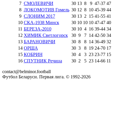
7
СМОЛЕВИЧИ
30
13
8
9
47
-
37
47
8
ЛОКОМОТИВ Гомель
30
12
8
10
45
-
39
44
9
СЛОНИМ 2017
30
13
2
15
41
-
55
41
10
СКА-1938 Минск
30
10
10
10
47
-
47
40
11
БЕРЕЗА-2010
30
10
4
16
39
-
44
34
12
ХИМИК Светлогорск
30
9
7
14
42
-
50
34
13
БАРАНОВИЧИ
30
8
8
14
36
-
49
32
14
ОРША
30
3
8
19
24
-
70
17
15
КОБРИН
30
4
3
23
23
-
77
15
16
СПУТНИК Речица
30
2
5
23
14
-
66
11
contact@belminor.football
Футбол Беларуси. Первая лига. © 1992-
2026