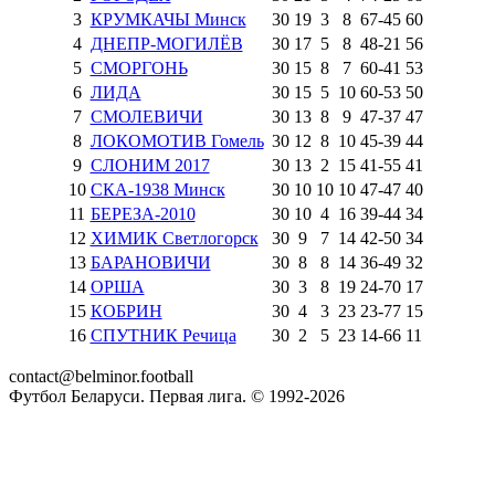
3
КРУМКАЧЫ Минск
30
19
3
8
67
-
45
60
4
ДНЕПР-МОГИЛЁВ
30
17
5
8
48
-
21
56
5
СМОРГОНЬ
30
15
8
7
60
-
41
53
6
ЛИДА
30
15
5
10
60
-
53
50
7
СМОЛЕВИЧИ
30
13
8
9
47
-
37
47
8
ЛОКОМОТИВ Гомель
30
12
8
10
45
-
39
44
9
СЛОНИМ 2017
30
13
2
15
41
-
55
41
10
СКА-1938 Минск
30
10
10
10
47
-
47
40
11
БЕРЕЗА-2010
30
10
4
16
39
-
44
34
12
ХИМИК Светлогорск
30
9
7
14
42
-
50
34
13
БАРАНОВИЧИ
30
8
8
14
36
-
49
32
14
ОРША
30
3
8
19
24
-
70
17
15
КОБРИН
30
4
3
23
23
-
77
15
16
СПУТНИК Речица
30
2
5
23
14
-
66
11
contact@belminor.football
Футбол Беларуси. Первая лига. © 1992-
2026