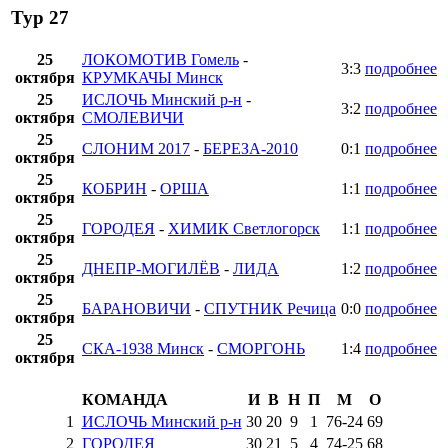
Тур 27
25
ЛОКОМОТИВ Гомель
-
3:3
подробнее
октября
КРУМКАЧЫ Минск
25
ИСЛОЧЬ Минский р-н
-
3:2
подробнее
октября
СМОЛЕВИЧИ
25
СЛОНИМ 2017
-
БЕРЕЗА-2010
0:1
подробнее
октября
25
КОБРИН
-
ОРША
1:1
подробнее
октября
25
ГОРОДЕЯ
-
ХИМИК Светлогорск
1:1
подробнее
октября
25
ДНЕПР-МОГИЛЁВ
-
ЛИДА
1:2
подробнее
октября
25
БАРАНОВИЧИ
-
СПУТНИК Речица
0:0
подробнее
октября
25
СКА-1938 Минск
-
СМОРГОНЬ
1:4
подробнее
октября
КОМАНДА
И
В
Н
П
М
О
1
ИСЛОЧЬ Минский р-н
30
20
9
1
76
-
24
69
2
ГОРОДЕЯ
30
21
5
4
74
-
25
68