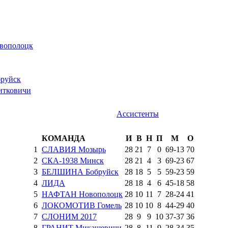
ополоцк
руйск
тковичи
Ассистенты
КОМАНДА
И
В
Н
П
М
О
1
СЛАВИЯ Мозырь
28
21
7
0
69
-
13
70
2
СКА-1938 Минск
28
21
4
3
69
-
23
67
3
БЕЛШИНА Бобруйск
28
18
5
5
59
-
23
59
4
ЛИДА
28
18
4
6
45
-
18
58
5
НАФТАН Новополоцк
28
10
11
7
28
-
24
41
6
ЛОКОМОТИВ Гомель
28
10
10
8
44
-
29
40
7
СЛОНИМ 2017
28
9
9
10
37
-
37
36
8
ГРАНИТ Микашевичи
28
8
11
9
28
-
34
35