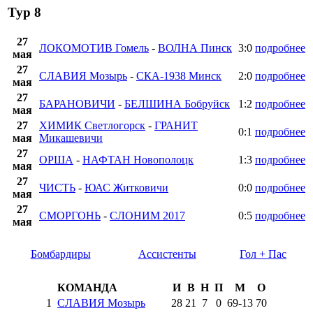
Тур 8
27
ЛОКОМОТИВ Гомель
-
ВОЛНА Пинск
3:0
подробнее
мая
27
СЛАВИЯ Мозырь
-
СКА-1938 Минск
2:0
подробнее
мая
27
БАРАНОВИЧИ
-
БЕЛШИНА Бобруйск
1:2
подробнее
мая
27
ХИМИК Светлогорск
-
ГРАНИТ
0:1
подробнее
мая
Микашевичи
27
ОРША
-
НАФТАН Новополоцк
1:3
подробнее
мая
27
ЧИСТЬ
-
ЮАС Житковичи
0:0
подробнее
мая
27
СМОРГОНЬ
-
СЛОНИМ 2017
0:5
подробнее
мая
Бомбардиры
Ассистенты
Гол + Пас
КОМАНДА
И
В
Н
П
М
О
1
СЛАВИЯ Мозырь
28
21
7
0
69
-
13
70