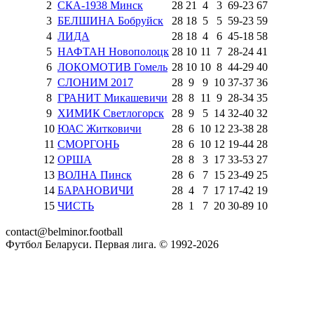
2
СКА-1938 Минск
28
21
4
3
69
-
23
67
3
БЕЛШИНА Бобруйск
28
18
5
5
59
-
23
59
4
ЛИДА
28
18
4
6
45
-
18
58
5
НАФТАН Новополоцк
28
10
11
7
28
-
24
41
6
ЛОКОМОТИВ Гомель
28
10
10
8
44
-
29
40
7
СЛОНИМ 2017
28
9
9
10
37
-
37
36
8
ГРАНИТ Микашевичи
28
8
11
9
28
-
34
35
9
ХИМИК Светлогорск
28
9
5
14
32
-
40
32
10
ЮАС Житковичи
28
6
10
12
23
-
38
28
11
СМОРГОНЬ
28
6
10
12
19
-
44
28
12
ОРША
28
8
3
17
33
-
53
27
13
ВОЛНА Пинск
28
6
7
15
23
-
49
25
14
БАРАНОВИЧИ
28
4
7
17
17
-
42
19
15
ЧИСТЬ
28
1
7
20
30
-
89
10
contact@belminor.football
Футбол Беларуси. Первая лига. © 1992-
2026