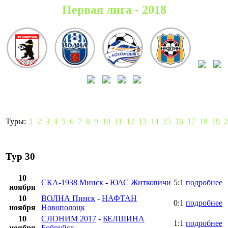
Первая лига - 2018
Туры:
1
2
3
4
5
6
7
8
9
10
11
12
13
14
15
16
17
18
19
2
Тур 30
10
СКА-1938 Минск
-
ЮАС Житковичи
5:1
подробнее
ноября
10
ВОЛНА Пинск
-
НАФТАН
0:1
подробнее
ноября
Новополоцк
10
СЛОНИМ 2017
-
БЕЛШИНА
1:1
подробнее
ноября
Бобруйск