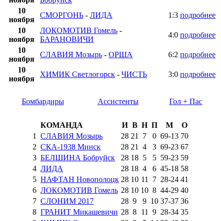
10
СМОРГОНЬ
-
ЛИДА
1:3
подробнее
ноября
10
ЛОКОМОТИВ Гомель
-
4:0
подробнее
ноября
БАРАНОВИЧИ
10
СЛАВИЯ Мозырь
-
ОРША
6:2
подробнее
ноября
10
ХИМИК Светлогорск
-
ЧИСТЬ
3:0
подробнее
ноября
Бомбардиры
Ассистенты
Гол + Пас
КОМАНДА
И
В
Н
П
М
О
1
СЛАВИЯ Мозырь
28
21
7
0
69
-
13
70
2
СКА-1938 Минск
28
21
4
3
69
-
23
67
3
БЕЛШИНА Бобруйск
28
18
5
5
59
-
23
59
4
ЛИДА
28
18
4
6
45
-
18
58
5
НАФТАН Новополоцк
28
10
11
7
28
-
24
41
6
ЛОКОМОТИВ Гомель
28
10
10
8
44
-
29
40
7
СЛОНИМ 2017
28
9
9
10
37
-
37
36
8
ГРАНИТ Микашевичи
28
8
11
9
28
-
34
35