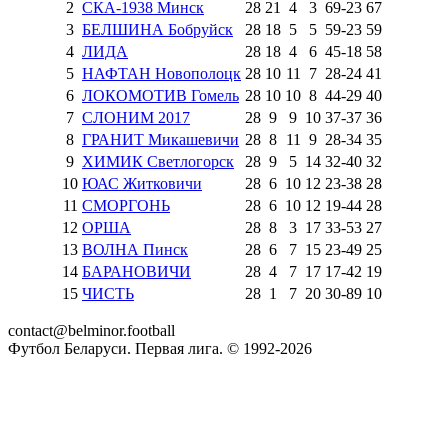
2
СКА-1938 Минск
28
21
4
3
69
-
23
67
3
БЕЛШИНА Бобруйск
28
18
5
5
59
-
23
59
4
ЛИДА
28
18
4
6
45
-
18
58
5
НАФТАН Новополоцк
28
10
11
7
28
-
24
41
6
ЛОКОМОТИВ Гомель
28
10
10
8
44
-
29
40
7
СЛОНИМ 2017
28
9
9
10
37
-
37
36
8
ГРАНИТ Микашевичи
28
8
11
9
28
-
34
35
9
ХИМИК Светлогорск
28
9
5
14
32
-
40
32
10
ЮАС Житковичи
28
6
10
12
23
-
38
28
11
СМОРГОНЬ
28
6
10
12
19
-
44
28
12
ОРША
28
8
3
17
33
-
53
27
13
ВОЛНА Пинск
28
6
7
15
23
-
49
25
14
БАРАНОВИЧИ
28
4
7
17
17
-
42
19
15
ЧИСТЬ
28
1
7
20
30
-
89
10
contact@belminor.football
Футбол Беларуси. Первая лига. © 1992-
2026