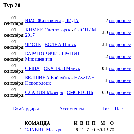
Тур 20
01
ЮАС Житковичи
-
ЛИДА
1:2
подробнее
сентября
01
ХИМИК Светлогорск
-
СЛОНИМ
3:0
подробнее
сентября
2017
01
ЧИСТЬ
-
ВОЛНА Пинск
3:1
подробнее
сентября
01
БАРАНОВИЧИ
-
ГРАНИТ
1:2
подробнее
сентября
Микашевичи
01
ОРША
-
СКА-1938 Минск
0:1
подробнее
сентября
01
БЕЛШИНА Бобруйск
-
НАФТАН
1:1
подробнее
сентября
Новополоцк
01
СЛАВИЯ Мозырь
-
СМОРГОНЬ
6:0
подробнее
сентября
Бомбардиры
Ассистенты
Гол + Пас
КОМАНДА
И
В
Н
П
М
О
1
СЛАВИЯ Мозырь
28
21
7
0
69
-
13
70