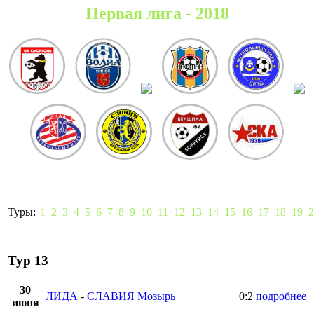
Первая лига - 2018
Туры:
1
2
3
4
5
6
7
8
9
10
11
12
13
14
15
16
17
18
19
2
Тур 13
30
ЛИДА
-
СЛАВИЯ Мозырь
0:2
подробнее
июня