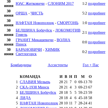
30
ЮАС Житковичи
-
СЛОНИМ 2017
1:2
подробнее
июня
30
ОРША
-
ЧИСТЬ
5:2
подробнее
июня
30
НАФТАН Новополоцк
-
СМОРГОНЬ
1:0
подробнее
июня
30
БЕЛШИНА Бобруйск
-
ЛОКОМОТИВ
2:1
подробнее
июня
Гомель
30
ГРАНИТ Микашевичи
-
ВОЛНА
0:0
подробнее
июня
Пинск
30
БАРАНОВИЧИ
-
ХИМИК
0:2
подробнее
июня
Светлогорск
Бомбардиры
Ассистенты
Гол + Пас
КОМАНДА
И
В
Н
П
М
О
1
СЛАВИЯ Мозырь
28
21
7
0
69
-
13
70
2
СКА-1938 Минск
28
21
4
3
69
-
23
67
3
БЕЛШИНА Бобруйск
28
18
5
5
59
-
23
59
4
ЛИДА
28
18
4
6
45
-
18
58
5
НАФТАН Новополоцк
28
10
11
7
28
-
24
41