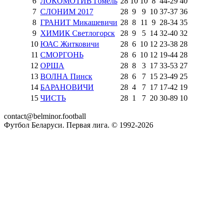
6
ЛОКОМОТИВ Гомель
28
10
10
8
44
-
29
40
7
СЛОНИМ 2017
28
9
9
10
37
-
37
36
8
ГРАНИТ Микашевичи
28
8
11
9
28
-
34
35
9
ХИМИК Светлогорск
28
9
5
14
32
-
40
32
10
ЮАС Житковичи
28
6
10
12
23
-
38
28
11
СМОРГОНЬ
28
6
10
12
19
-
44
28
12
ОРША
28
8
3
17
33
-
53
27
13
ВОЛНА Пинск
28
6
7
15
23
-
49
25
14
БАРАНОВИЧИ
28
4
7
17
17
-
42
19
15
ЧИСТЬ
28
1
7
20
30
-
89
10
contact@belminor.football
Футбол Беларуси. Первая лига. © 1992-
2026