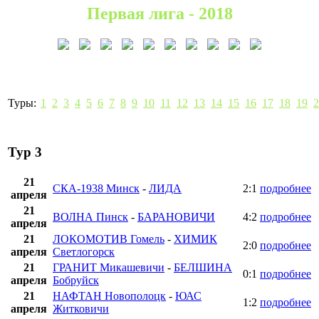
Первая лига - 2018
Туры:
1
2
3
4
5
6
7
8
9
10
11
12
13
14
15
16
17
18
19
2
Тур 3
21
СКА-1938 Минск
-
ЛИДА
2:1
подробнее
апреля
21
ВОЛНА Пинск
-
БАРАНОВИЧИ
4:2
подробнее
апреля
21
ЛОКОМОТИВ Гомель
-
ХИМИК
2:0
подробнее
апреля
Светлогорск
21
ГРАНИТ Микашевичи
-
БЕЛШИНА
0:1
подробнее
апреля
Бобруйск
21
НАФТАН Новополоцк
-
ЮАС
1:2
подробнее
апреля
Житковичи