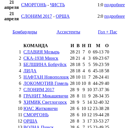
21
СМОРГОНЬ
-
ЧИСТЬ
1:0
подробнее
апреля
21
СЛОНИМ 2017
-
ОРША
2:0
подробнее
апреля
Бомбардиры
Ассистенты
Гол + Пас
КОМАНДА
И
В
Н
П
М
О
1
СЛАВИЯ Мозырь
28
21
7
0
69
-
13
70
2
СКА-1938 Минск
28
21
4
3
69
-
23
67
3
БЕЛШИНА Бобруйск
28
18
5
5
59
-
23
59
4
ЛИДА
28
18
4
6
45
-
18
58
5
НАФТАН Новополоцк
28
10
11
7
28
-
24
41
6
ЛОКОМОТИВ Гомель
28
10
10
8
44
-
29
40
7
СЛОНИМ 2017
28
9
9
10
37
-
37
36
8
ГРАНИТ Микашевичи
28
8
11
9
28
-
34
35
9
ХИМИК Светлогорск
28
9
5
14
32
-
40
32
10
ЮАС Житковичи
28
6
10
12
23
-
38
28
11
СМОРГОНЬ
28
6
10
12
19
-
44
28
12
ОРША
28
8
3
17
33
-
53
27
13
ВОЛНА Пинск
28
6
7
15
23
-
49
25