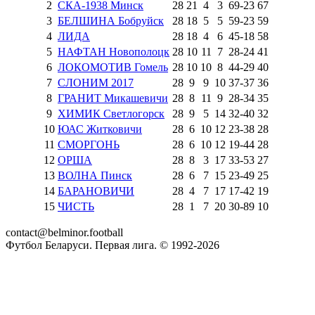
2
СКА-1938 Минск
28
21
4
3
69
-
23
67
3
БЕЛШИНА Бобруйск
28
18
5
5
59
-
23
59
4
ЛИДА
28
18
4
6
45
-
18
58
5
НАФТАН Новополоцк
28
10
11
7
28
-
24
41
6
ЛОКОМОТИВ Гомель
28
10
10
8
44
-
29
40
7
СЛОНИМ 2017
28
9
9
10
37
-
37
36
8
ГРАНИТ Микашевичи
28
8
11
9
28
-
34
35
9
ХИМИК Светлогорск
28
9
5
14
32
-
40
32
10
ЮАС Житковичи
28
6
10
12
23
-
38
28
11
СМОРГОНЬ
28
6
10
12
19
-
44
28
12
ОРША
28
8
3
17
33
-
53
27
13
ВОЛНА Пинск
28
6
7
15
23
-
49
25
14
БАРАНОВИЧИ
28
4
7
17
17
-
42
19
15
ЧИСТЬ
28
1
7
20
30
-
89
10
contact@belminor.football
Футбол Беларуси. Первая лига. © 1992-
2026