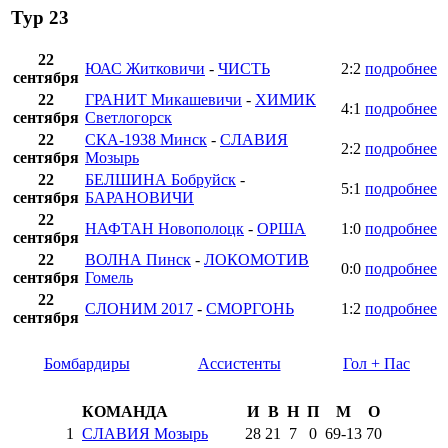
Тур 23
22
ЮАС Житковичи
-
ЧИСТЬ
2:2
подробнее
сентября
22
ГРАНИТ Микашевичи
-
ХИМИК
4:1
подробнее
сентября
Светлогорск
22
СКА-1938 Минск
-
СЛАВИЯ
2:2
подробнее
сентября
Мозырь
22
БЕЛШИНА Бобруйск
-
5:1
подробнее
сентября
БАРАНОВИЧИ
22
НАФТАН Новополоцк
-
ОРША
1:0
подробнее
сентября
22
ВОЛНА Пинск
-
ЛОКОМОТИВ
0:0
подробнее
сентября
Гомель
22
СЛОНИМ 2017
-
СМОРГОНЬ
1:2
подробнее
сентября
Бомбардиры
Ассистенты
Гол + Пас
КОМАНДА
И
В
Н
П
М
О
1
СЛАВИЯ Мозырь
28
21
7
0
69
-
13
70