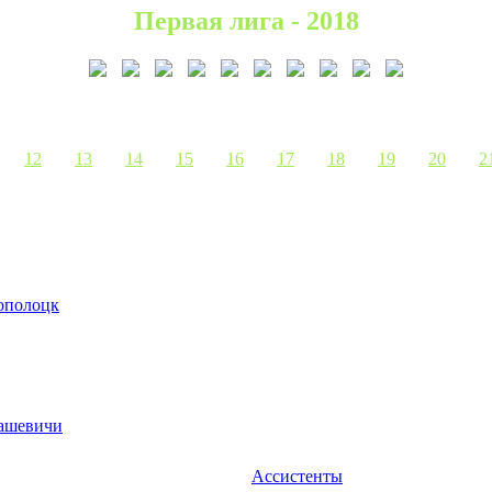
Первая лига - 2018
12
13
14
15
16
17
18
19
20
2
полоцк
ашевичи
Ассистенты