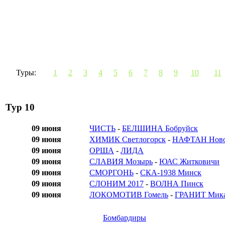
Туры:
1
2
3
4
5
6
7
8
9
10
11
Тур 10
09 июня
ЧИСТЬ
-
БЕЛШИНА Бобруйск
09 июня
ХИМИК Светлогорск
-
НАФТАН Ново
09 июня
ОРША
-
ЛИДА
09 июня
СЛАВИЯ Мозырь
-
ЮАС Житковичи
09 июня
СМОРГОНЬ
-
СКА-1938 Минск
09 июня
СЛОНИМ 2017
-
ВОЛНА Пинск
09 июня
ЛОКОМОТИВ Гомель
-
ГРАНИТ Мик
Бомбардиры