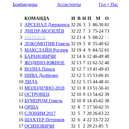
Бомбардиры
Ассистенты
Гол + Пас
КОМАНДА
И
В
Н
П
М
О
1
АРСЕНАЛ Дзержинск
32
26
3
3
86
-
30
81
2
ДНЕПР-МОГИЛЁВ
32
22
7
3
75
-
24
73
3
ВИТЕБСК
32
23
4
5
68
-
22
73
4
ЛОКОМОТИВ Гомель
32
19
5
8
55
-
40
62
5
МАКСЛАЙН Рогачев
32
19
4
9
84
-
52
61
6
БАРАНОВИЧИ
32
14
6
12
46
-
49
48
7
ЖОДИНО-ЮЖНОЕ
32
13
7
12
62
-
52
46
8
ВОЛНА Пинск
32
12
7
13
41
-
49
43
9
НИВА Долбизно
32
12
5
15
53
-
66
41
10
ЛИДА
32
12
5
15
44
-
48
41
11
МОЛОДЕЧНО-2018
32
11
8
13
51
-
56
41
12
ОСТРОВЕЦ
32
10
9
13
54
-
62
39
13
БУМПРОМ Гомель
32
10
8
14
45
-
62
38
14
ОРША
32
8
7
17
50
-
62
31
15
СЛОНИМ 2017
32
5
7
20
26
-
63
22
16
ШАХТЕР Петриков
32
6
4
22
33
-
72
22
17
ОСИПОВИЧИ
32
1
2
29
21
-
85
5