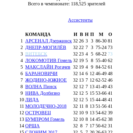
Всего в чемпионате: 118,525 зрителей
Ассистенты
КОМАНДА
И
В
Н
П
М
О
1
АРСЕНАЛ Дзержинск
32
26
3
3
86
-
30
81
2
ДНЕПР-МОГИЛЁВ
32
22
7
3
75
-
24
73
3
ВИТЕБСК
32
23
4
5
68
-
22
73
4
ЛОКОМОТИВ Гомель
32
19
5
8
55
-
40
62
5
МАКСЛАЙН Рогачев
32
19
4
9
84
-
52
61
6
БАРАНОВИЧИ
32
14
6
12
46
-
49
48
7
ЖОДИНО-ЮЖНОЕ
32
13
7
12
62
-
52
46
8
ВОЛНА Пинск
32
12
7
13
41
-
49
43
9
НИВА Долбизно
32
12
5
15
53
-
66
41
10
ЛИДА
32
12
5
15
44
-
48
41
11
МОЛОДЕЧНО-2018
32
11
8
13
51
-
56
41
12
ОСТРОВЕЦ
32
10
9
13
54
-
62
39
13
БУМПРОМ Гомель
32
10
8
14
45
-
62
38
14
ОРША
32
8
7
17
50
-
62
31
15
СЛОНИМ 2017
32
5
7
20
26
-
63
22