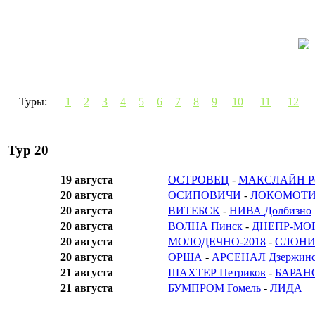
Туры:
1
2
3
4
5
6
7
8
9
10
11
12
Тур 20
19 августа
ОСТРОВЕЦ
-
МАКСЛАЙН Ро
20 августа
ОСИПОВИЧИ
-
ЛОКОМОТИВ
20 августа
ВИТЕБСК
-
НИВА Долбизно
20 августа
ВОЛНА Пинск
-
ДНЕПР-МО
20 августа
МОЛОДЕЧНО-2018
-
СЛОНИ
20 августа
ОРША
-
АРСЕНАЛ Дзержин
21 августа
ШАХТЕР Петриков
-
БАРАН
21 августа
БУМПРОМ Гомель
-
ЛИДА