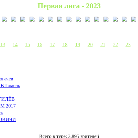
Первая лига - 2023
13
14
15
16
17
18
19
20
21
22
23
гачев
 Гомель
ГИЛЁВ
М 2017
ск
ОВИЧИ
Всего в туре: 3,895 зрителей